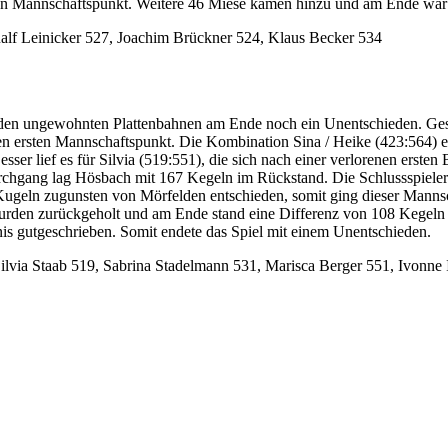
den Mannschaftspunkt. Weitere 46 Miese kamen hinzu und am Ende war e
Ralf Leinicker 527, Joachim Brückner 524, Klaus Becker 534
den ungewohnten Plattenbahnen am Ende noch ein Unentschieden. Gesp
ersten Mannschaftspunkt. Die Kombination Sina / Heike (423:564) erw
er lief es für Silvia (519:551), die sich nach einer verlorenen ersten 
chgang lag Hösbach mit 167 Kegeln im Rückstand. Die Schlussspielerin
Kugeln zugunsten von Mörfelden entschieden, somit ging dieser Mannsc
rden zurückgeholt und am Ende stand eine Differenz von 108 Kegeln 
s gutgeschrieben. Somit endete das Spiel mit einem Unentschieden.
Silvia Staab 519, Sabrina Stadelmann 531, Marisca Berger 551, Ivonne