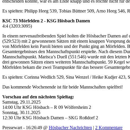
entscheiden konnte, war es am Ende knapp und es reichte nicht für 
Es spielten: Philipp Heeg 539, Tobias Büttner 509, Arno Heeg 546, 
KSC 73 Mörfelden 2 - KSG Hösbach Damen
4:4 (3203:3095)
In einem nervenaufreibenden Spiel holten die Hösbacher Damen auf 
(529:523) mit 2 gewonnenen Sätzen mit einem knappen Vorsprung den 
von Mörfelden kein Paroli bieten und der Punkt ging an Mörfelden. Bess
Gesamtergebnisses den Mannschaftspunkt erspielte. Nach diesem Dur
Mannschaftspunkt. Marisca’s Duell (551:546) wurde mit den letzten 
drei gewonnen Sätzen einen weiteren Mannschaftspunkt. 59 Kegel wu
Mörfelden bekam die zwei Teampunkte für das bessere Gesamtergebni
Es spielten: Corinna Wedlich 529, Sina Wenzel / Heike Kudjer 423, 
Das kommende Wochenende ist für beide Mannschaften spielfrei!
Vorschau auf den nächsten Spieltag:
Samstag, 29.11.2025
14:00 Uhr KSG Hösbach – R 09 Wölfersheim 2
Sonntag, 30.11.2025
12:30 Uhr KSG Hösbach Damen – SKG Roßdorf 2
Pressewart - 16:26:49 @
Hösbacher Nachrichten
|
2 Kommentare