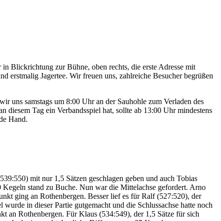
 Blickrichtung zur Bühne, oben rechts, die erste Adresse mit
d erstmalig Jagertee. Wir freuen uns, zahlreiche Besucher begrüßen
 wir uns samstags um 8:00 Uhr an der Sauhohle zum Verladen des
 diesem Tag ein Verbandsspiel hat, sollte ab 13:00 Uhr mindestens
nde Hand.
 (539:550) mit nur 1,5 Sätzen geschlagen geben und auch Tobias
 Kegeln stand zu Buche. Nun war die Mittelachse gefordert. Arno
unkt ging an Rothenbergen. Besser lief es für Ralf (527:520), der
el wurde in dieser Partie gutgemacht und die Schlussachse hatte noch
t an Rothenbergen. Für Klaus (534:549), der 1,5 Sätze für sich