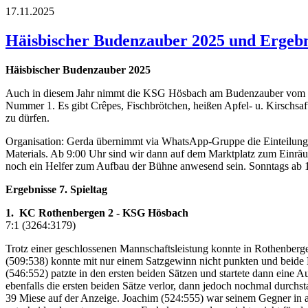
17.11.2025
Häisbischer Budenzauber 2025 und Ergebni
Häisbischer Budenzauber 2025
Auch in diesem Jahr nimmt die KSG Hösbach am Budenzauber vom 29.11
Nummer 1. Es gibt Crêpes, Fischbrötchen, heißen Apfel- u. Kirschsa
zu dürfen.
Organisation: Gerda übernimmt via WhatsApp-Gruppe die Einteilung 
Materials. Ab 9:00 Uhr sind wir dann auf dem Marktplatz zum Einräu
noch ein Helfer zum Aufbau der Bühne anwesend sein. Sonntags ab 18
Ergebnisse 7. Spieltag
1. KC Rothenbergen 2 - KSG Hösbach
7:1 (3264:3179)
Trotz einer geschlossenen Mannschaftsleistung konnte in Rothenberge
(509:538) konnte mit nur einem Satzgewinn nicht punkten und beide
(546:552) patzte in den ersten beiden Sätzen und startete dann eine A
ebenfalls die ersten beiden Sätze verlor, dann jedoch nochmal durchs
39 Miese auf der Anzeige. Joachim (524:555) war seinem Gegner in al