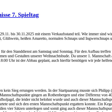
sse 7. Spieltag
. bis 30.11.2025 mit einem Verkaufsstand teil. Wie immer sind wir in
ft, Glühwein, heißen Amaretto, normalen Schnaps und Ingwerschnaps un
für den Standdienst am Samstag und Sonntag. Für den Aufbau treffen
men und Gestalten unserer Weihnachtsbude. Da unsere 1. Mannschaft an
:00 Uhr ist der Abbau geplant, auch hierfür benötigen wir jede helfe
n kein Sieg errungen werden. In der Startpaarung musste sich Philipp
 Mannschaftspunkte gingen an Rothenbergen und eine Differenz von 40
ufholjagd, die leider nicht belohnt wurde und auch dieser Mannschaftsp
tartete und sich den ersten Mannschaftspunkt ergattern konnte. Ein Keg
len vier Sätzen unterlegen und somit ging auch dieser Mannschaftspunk