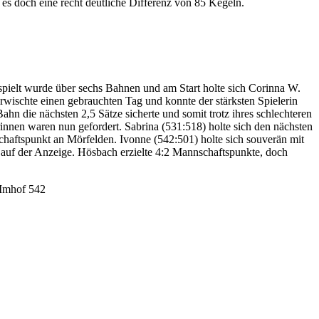
s doch eine recht deutliche Differenz von 85 Kegeln.
ielt wurde über sechs Bahnen und am Start holte sich Corinna W.
ischte einen gebrauchten Tag und konnte der stärksten Spielerin
Bahn die nächsten 2,5 Sätze sicherte und somit trotz ihres schlechteren
nen waren nun gefordert. Sabrina (531:518) holte sich den nächsten
haftspunkt an Mörfelden. Ivonne (542:501) holte sich souverän mit
auf der Anzeige. Hösbach erzielte 4:2 Mannschaftspunkte, doch
 Imhof 542