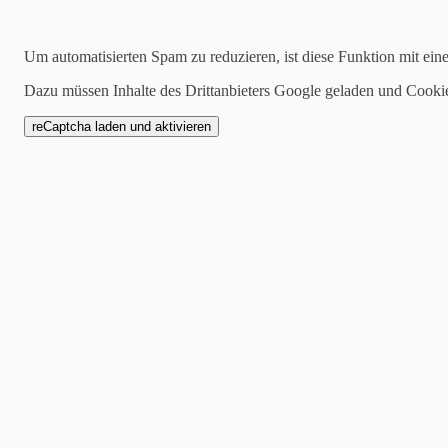
06.03.2023
Um automatisierten Spam zu reduzieren, ist diese Funktion mit ein
Ergebnisse 15. Spieltag
Dazu müssen Inhalte des Drittanbieters Google geladen und Cooki
TV Haibach 1 - KSG Hös
6:2 (3239:3158) 120 Wurf
Nicht so richtig Fuß fasse
und mussten eine Niederlage
Startachse mit Wolfgang H.
mussten ihren Gegnern die 