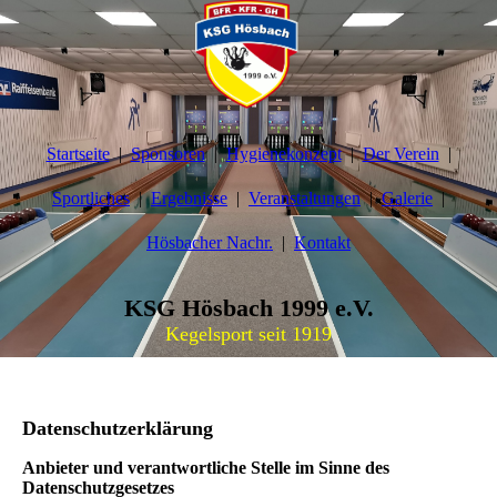
Startseite
Sponsoren
Hygienekonzept
Der Verein
Sportliches
Ergebnisse
Veranstaltungen
Galerie
Hösbacher Nachr.
Kontakt
KSG Hösbach 1999 e.V.
Kegelsport seit 1919
Datenschutzerklärung
Anbieter und verantwortliche Stelle im Sinne des
Datenschutzgesetzes