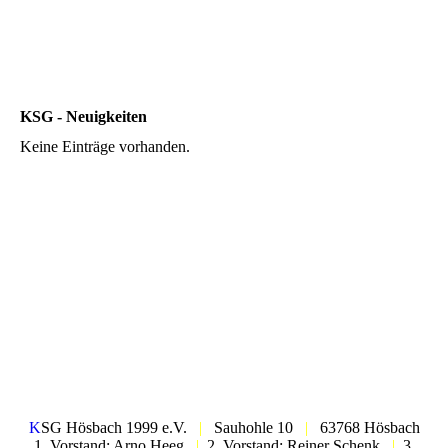
KSG - Neuigkeiten
Keine Einträge vorhanden.
K
SG Hösbach 1999 e.V.
|
Sauhohle 10
|
63768 Hösbach
1. Vorstand: Arno Heeg
|
2. Vorstand: Reiner Schenk
|
3.