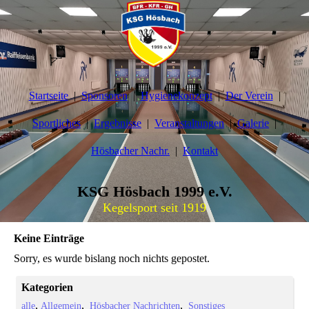
Startseite
Sponsoren
Hygienekonzept
Der Verein
Sportliches
Ergebnisse
Veranstaltungen
Galerie
Hösbacher Nachr.
Kontakt
KSG Hösbach 1999 e.V.
Kegelsport seit 1919
Keine Einträge
Sorry, es wurde bislang noch nichts gepostet.
Kategorien
alle
Allgemein
Hösbacher Nachrichten
Sonstiges